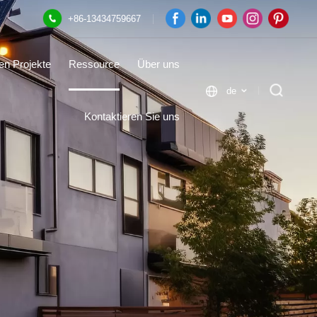
+86-13434759667
en Projekte
Ressource
Über uns
de
Kontaktieren Sie uns