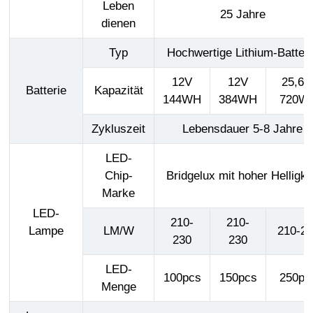
Leben
25 Jahre
dienen
Typ
Hochwertige Lithium-Batteri
12V
12V
25,6 
Batterie
Kapazität
144WH
384WH
720W
Zykluszeit
Lebensdauer 5-8 Jahre
LED-
Chip-
Bridgelux mit hoher Helligke
Marke
LED-
210-
210-
Lampe
LM/W
210-2
230
230
LED-
100pcs
150pcs
250pc
Menge