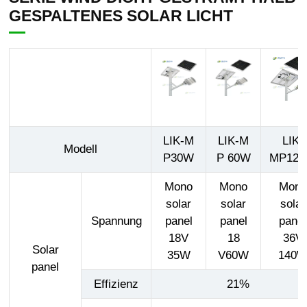
GESPALTENES SOLAR LICHT
LIK-M
LIK-M
LIK-
Modell
P30W
P 60W
MP12
Mono
Mono
Mono
solar
solar
solar
Spannung
panel
panel
panel
18V
18
36V
Solar
35W
V60W
140
panel
Effizienz
21%