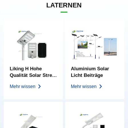
ATERNEN
Liking H Hohe
Aluminium Solar
Qualität Solar Street
Licht Beiträge
Light Integrierte
Mehr wissen
Mehr wissen
Solar Street Light