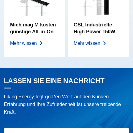
Mich mag M kosten
GSL Industrielle
günstige All-in-One
High Power 150W-
Solar Street Light
400W All-In-One
Mehr wissen
Mehr wissen
Solar Street Light
LASSEN SIE EINE NACHRICHT
Liking Energy legt großen Wert auf den Kunden
Erfahrung und Ihre Zufriedenheit ist unsere treibende
Kraft.